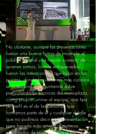
No obstante, aunque las presentaciones
fueron una buena forma de mostrarle al
público general una noción correcta de
quienes somos, lo más enriquecedor
fueron las interacciones que hubo en los
puestos, donde los visitantes más curiosos
se acercaron a preguntarnos sobre
particularidades técnicas del monoplaza,
cómo podrían unirse al equipo, que tipo
de perfil es el de las personas que
formamos parte de él y cualquier detalle
que no pudimos decir en la presentación
para hacerla más amena. Estuvimos
encantados de poder educar a los