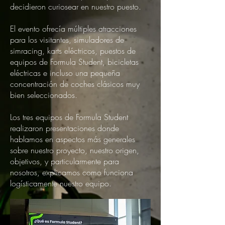
decidieron curiosear en nuestro puesto.
El evento ofrecía múltiples atracciones
para los visitantes, simuladores de
simracing, karts eléctricos, puestos de
equipos de Formula Student, bicicletas
eléctricas e incluso una pequeña
concentración de coches clásicos muy
bien seleccionados.
Los tres equipos de Formula Student
realizaron presentaciones donde
hablamos en aspectos más generales
sobre nuestro proyecto, nuestro origen,
objetivos, y particularmente para
nosotros, explicamos como funciona
logísticamente nuestro equipo.