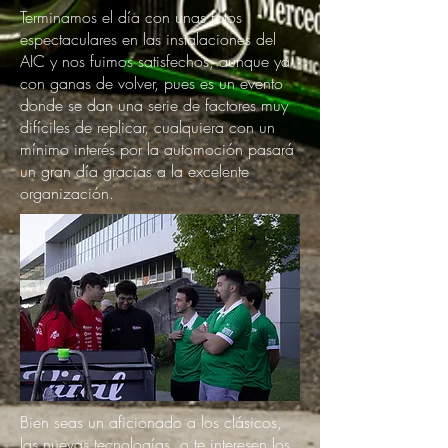
Terminamos el día con unas fotos
espectaculares en las instalaciones del
AIC y nos fuimos satisfechos, aunque ya
con ganas de volver, pues es un evento
donde se dan una serie de factores muy
difíciles de replicar, cualquiera con un
mínimo interés por la automoción pasará
un gran día gracias a la excelente
organización.
Bien seas un aficionado a los clásicos,
las nuevas tecnologías, o te interesen los