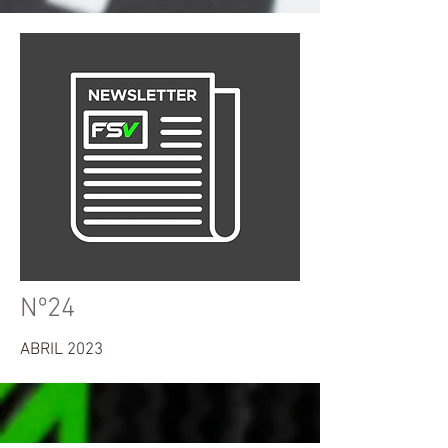
Nº24
ABRIL 2023