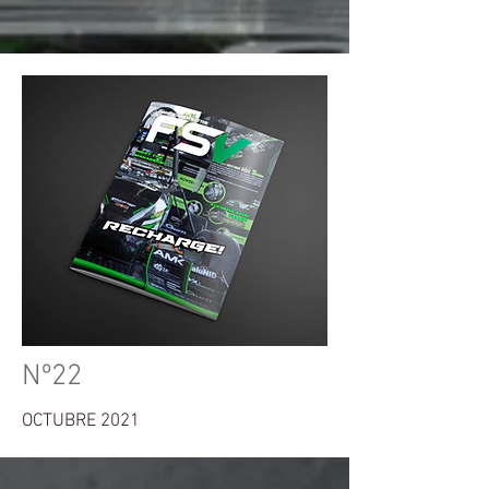
Nº22
OCTUBRE 2021