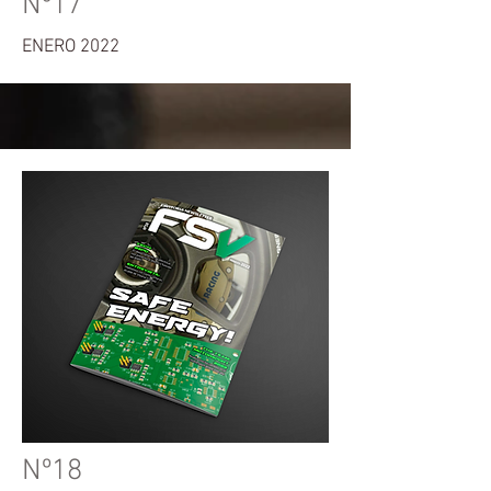
Nº17
ENERO 2022
Nº18