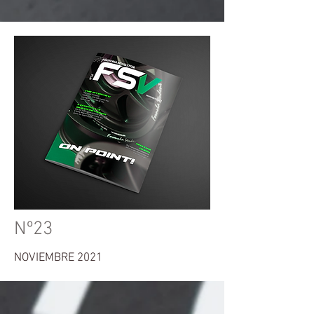
Nº23
NOVIEMBRE 2021