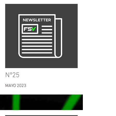
Nº25
MAYO 2023