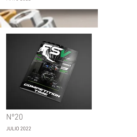
Nº20
JULIO 2022