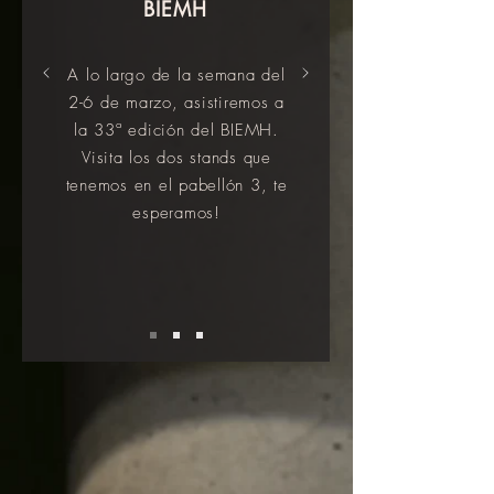
BIEMH
A lo largo de la semana del
2-6 de marzo, asistiremos a
la 33ª edición del BIEMH.
Visita los dos stands que
tenemos en el pabellón 3, te
esperamos!