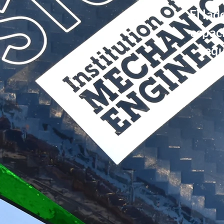
El lad
espac
equ