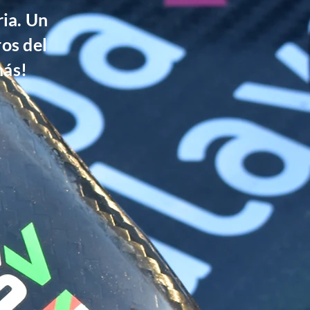
ria. Un
os del
más!