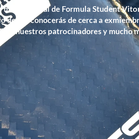
o más personal de Formula Student Vito
io donde conocerás de cerca a exmiembr
ipo, nuestros patrocinadores y mucho 